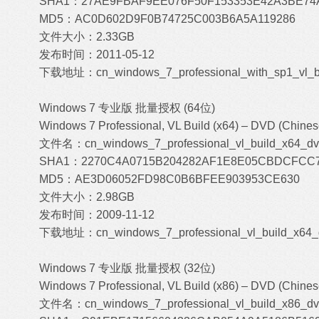
SHA1：27AE9FBAF9EE076F50F153353E42A3BE74
MD5：AC0D602D9F0B74725C003B6A5A119286
文件大小：2.33GB
发布时间：2011-05-12
下载地址：
cn_windows_7_professional_with_sp1_vl_b
Windows 7 专业版 批量授权 (64位)
Windows 7 Professional, VL Build (x64) – DVD (Chines
文件名：cn_windows_7_professional_vl_build_x64_dvd
SHA1：2270C4A0715B204282AF1E8E05CBDCFCC
MD5：AE3D06052FD98C0B6BFEE903953CE630
文件大小：2.98GB
发布时间：2009-11-12
下载地址：
cn_windows_7_professional_vl_build_x64_
Windows 7 专业版 批量授权 (32位)
Windows 7 Professional, VL Build (x86) – DVD (Chines
文件名：cn_windows_7_professional_vl_build_x86_dvd