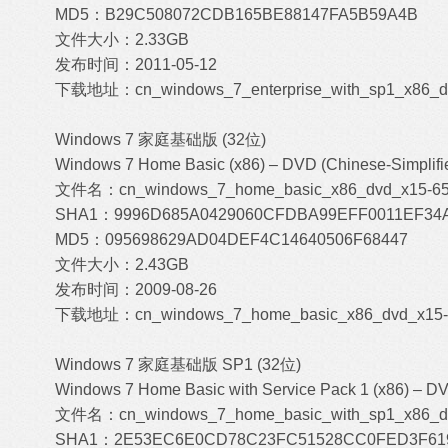
MD5：B29C508072CDB165BE88147FA5B59A4B
文件大小：2.33GB
发布时间：2011-05-12
下载地址：
cn_windows_7_enterprise_with_sp1_x86_d
Windows 7 家庭基础版 (32位)
Windows 7 Home Basic (x86) – DVD (Chinese-Simplifi
文件名：cn_windows_7_home_basic_x86_dvd_x15-659
SHA1：9996D685A0429060CFDBA99EFF0011EF34
MD5：095698629AD04DEF4C14640506F68447
文件大小：2.43GB
发布时间：2009-08-26
下载地址：
cn_windows_7_home_basic_x86_dvd_x15-6
Windows 7 家庭基础版 SP1 (32位)
Windows 7 Home Basic with Service Pack 1 (x86) – DV
文件名：cn_windows_7_home_basic_with_sp1_x86_dv
SHA1：2E53EC6E0CD78C23FC51528CC0FED3F61