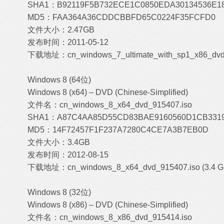
SHA1：B92119F5B732ECE1C0850EDA30134536E1
MD5：FAA364A36CDDCBBFD65C0224F35FCFD0
文件大小：2.47GB
发布时间：2011-05-12
下载地址：
cn_windows_7_ultimate_with_sp1_x86_dvd
Windows 8 (64位)
Windows 8 (x64) – DVD (Chinese-Simplified)
文件名：cn_windows_8_x64_dvd_915407.iso
SHA1：A87C4AA85D55CD83BAE9160560D1CB331
MD5：14F72457F1F237A7280C4CE7A3B7EB0D
文件大小：3.4GB
发布时间：2012-08-15
下载地址：
cn_windows_8_x64_dvd_915407.iso (3.4 G
W
indows 8 (32位)
Windows 8 (x86) – DVD (Chinese-Simplified)
文件名：cn_windows_8_x86_dvd_915414.iso