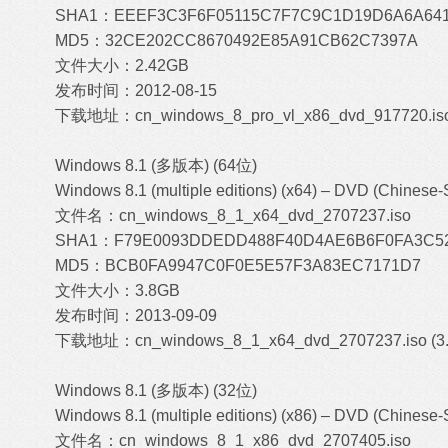
SHA1：EEEF3C3F6F05115C7F7C9C1D19D6A6A641
MD5：32CE202CC8670492E85A91CB62C7397A
文件大小：2.42GB
发布时间：2012-08-15
下载地址：
cn_windows_8_pro_vl_x86_dvd_917720.iso
Windows 8.1 (多版本) (64位)
Windows 8.1 (multiple editions) (x64) – DVD (Chinese-S
文件名：cn_windows_8_1_x64_dvd_2707237.iso
SHA1：F79E0093DDEDD488F40D4AE6B6F0FA3C5
MD5：BCB0FA9947C0F0E5E57F3A83EC7171D7
文件大小：3.8GB
发布时间：2013-09-09
下载地址：
cn_windows_8_1_x64_dvd_2707237.iso (3
Windows 8.1 (多版本) (32位)
Windows 8.1 (multiple editions) (x86) – DVD (Chinese-S
文件名：cn_windows_8_1_x86_dvd_2707405.iso