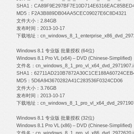
SHA1：CA89F9E297BF7E10D714E6316EAC85BED
MD5：F2A3B889DB04AA5CEC09027E6C8D4321
文件大小：2.84GB
发布时间：2013-10-17
下载地址：
cn_windows_8_1_enterprise_x86_dvd_2972
Windows 8.1 专业版 批量授权 (64位)
Windows 8.1 Pro VL (x64) – DVD (Chinese-Simplified)
文件名：cn_windows_8_1_pro_vl_x64_dvd_2971907.i
SHA1：62711AD210B7872A30C1CE188A60724CEB
MD5：5D6A943670282A41C283536F0324CD06
文件大小：3.76GB
发布时间：2013-10-17
下载地址：
cn_windows_8_1_pro_vl_x64_dvd_2971907.
Windows 8.1 专业版 批量授权 (32位)
Windows 8.1 Pro VL (x86) – DVD (Chinese-Simplified)
文件名：cn_windows_8_1_pro_vl_x86_dvd_2972620.i