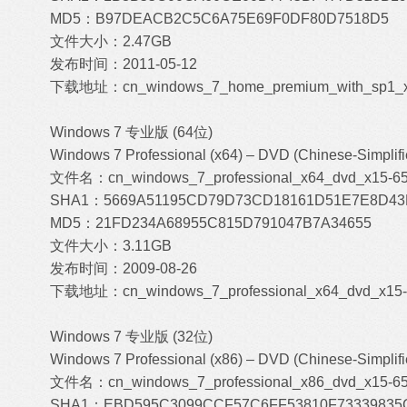
MD5：B97DEACB2C5C6A75E69F0DF80D7518D5
文件大小：2.47GB
发布时间：2011-05-12
下载地址：
cn_windows_7_home_premium_with_sp1_x8
Windows 7 专业版 (64位)
Windows 7 Professional (x64) – DVD (Chinese-Simplifi
文件名：cn_windows_7_professional_x64_dvd_x15-65
SHA1：5669A51195CD79D73CD18161D51E7E8D43
MD5：21FD234A68955C815D791047B7A34655
文件大小：3.11GB
发布时间：2009-08-26
下载地址：
cn_windows_7_professional_x64_dvd_x15-6
Windows 7 专业版 (32位)
Windows 7 Professional (x86) – DVD (Chinese-Simplifi
文件名：cn_windows_7_professional_x86_dvd_x15-65
SHA1：EBD595C3099CCF57C6FF53810F73339835