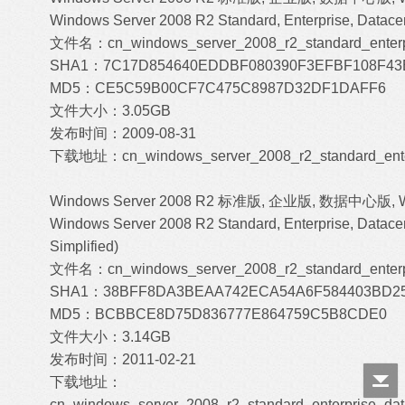
Windows Server 2008 R2 Standard, Enterprise, Datacen
文件名：cn_windows_server_2008_r2_standard_enterpr
SHA1：7C17D854640EDDBF080390F3EFBF108F43
MD5：CE5C59B00CF7C475C8987D32DF1DAFF6
文件大小：3.05GB
发布时间：2009-08-31
下载地址：
cn_windows_server_2008_r2_standard_ente
Windows Server 2008 R2 标准版, 企业版, 数据中心版, 
Windows Server 2008 R2 Standard, Enterprise, Datacen
Simplified)
文件名：cn_windows_server_2008_r2_standard_enterpr
SHA1：38BFF8DA3BEAA742ECA54A6F584403BD25
MD5：BCBBCE8D75D836777E864759C5B8CDE0
文件大小：3.14GB
发布时间：2011-02-21
下载地址：
cn_windows_server_2008_r2_standard_enterprise_da