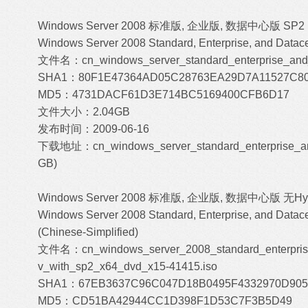
Windows Server 2008 标准版, 企业版, 数据中心版 SP2 
Windows Server 2008 Standard, Enterprise, and Datace
文件名：cn_windows_server_standard_enterprise_and_
SHA1：80F1E47364AD05C28763EA29D7A11527C8
MD5：4731DACF61D3E714BC5169400CFB6D17
文件大小：2.04GB
发布时间：2009-06-16
下载地址：
cn_windows_server_standard_enterprise_a
GB)
Windows Server 2008 标准版, 企业版, 数据中心版 无Hype
Windows Server 2008 Standard, Enterprise, and Datace
(Chinese-Simplified)
文件名：cn_windows_server_2008_standard_enterprise
v_with_sp2_x64_dvd_x15-41415.iso
SHA1：67EB3637C96C047D18B0495F4332970D905
MD5：CD51BA42944CC1D398F1D53C7F3B5D49