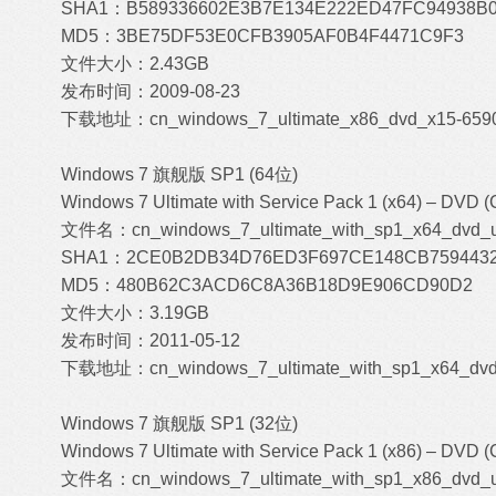
SHA1：B589336602E3B7E134E222ED47FC94938B0
MD5：3BE75DF53E0CFB3905AF0B4F4471C9F3
文件大小：2.43GB
发布时间：2009-08-23
下载地址：
cn_windows_7_ultimate_x86_dvd_x15-65907
Windows 7 旗舰版 SP1 (64位)
Windows 7 Ultimate with Service Pack 1 (x64) – DVD (
文件名：cn_windows_7_ultimate_with_sp1_x64_dvd_u
SHA1：2CE0B2DB34D76ED3F697CE148CB7594432
MD5：480B62C3ACD6C8A36B18D9E906CD90D2
文件大小：3.19GB
发布时间：2011-05-12
下载地址：
cn_windows_7_ultimate_with_sp1_x64_dvd
Windows 7 旗舰版 SP1 (32位)
Windows 7 Ultimate with Service Pack 1 (x86) – DVD (
文件名：cn_windows_7_ultimate_with_sp1_x86_dvd_u