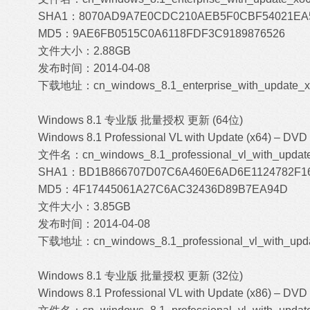
SHA1：8070AD9A7E0CDC210AEB5F0CBF54021EA
MD5：9AE6FB0515C0A6118FDF3C9189876526
文件大小：2.88GB
发布时间：2014-04-08
下载地址：
cn_windows_8.1_enterprise_with_update_x
Windows 8.1 专业版 批量授权 更新 (64位)
Windows 8.1 Professional VL with Update (x64) – DVD 
文件名：cn_windows_8.1_professional_vl_with_updat
SHA1：BD1B866707D07C6A460E6AD6E1124782F1
MD5：4F17445061A27C6AC32436D89B7EA94D
文件大小：3.85GB
发布时间：2014-04-08
下载地址：
cn_windows_8.1_professional_vl_with_upd
Windows 8.1 专业版 批量授权 更新 (32位)
Windows 8.1 Professional VL with Update (x86) – DVD 