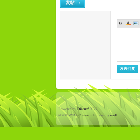
发表回复
Powered by
Discuz!
X3.2
© 2001-2012
Comsenz Inc.
skin by
eisdl