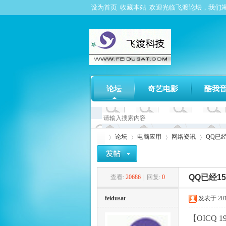
设为首页
收藏本站
欢迎光临飞渡论坛，我们
论坛
奇艺电影
酷我
论坛
电脑应用
网络资讯
QQ已
QQ已经1
查看:
20686
|
回复:
0
飞
»
›
›
›
feidusat
发表于 2014-
【OICQ