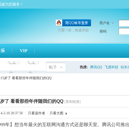
竭诚为您服务！
用户名
只需一步，快速开始
密码
音乐
VIP
帖子
热搜:
腾讯QQ
飞渡科技
站长
搜
经15岁了 看看那些年伴随我们的QQ
索
5岁了 看看那些年伴随我们的QQ
[复制链接]
2-10 20:37:50
|
只看该作者
|
只看大图
 1999年】想当年最火的互联网沟通方式还是聊天室。腾讯公司推