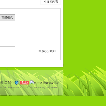
返回列表
高级模式
本版积分规则
0811035备
)
51La
22:56
, Processed in 0.345242 second(s), 37 queries .