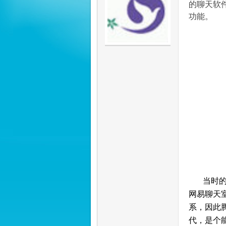
的聊天软
功能。
渡
论
当时
网易聊天
系，因此
代，是个